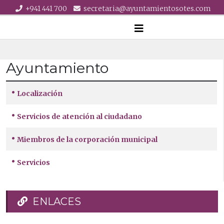
+941 441 700
secretaria@ayuntamientosotes.com
Ayuntamiento
Artículos
Título
Localización
Servicios de atención al ciudadano
Miembros de la corporación municipal
Servicios
ENLACES